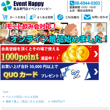
TOP
>
グルメの景品パネル＆目録
>
価格で選ぶ（景品パネル＆目録）
>
5000円以下