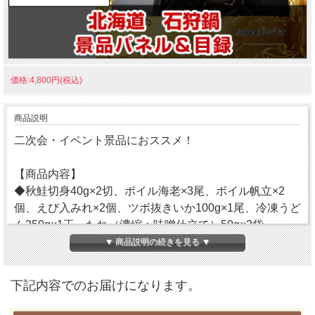
価格:4,800円(税込)
商品説明
二次会・イベント景品におススメ！
【商品内容】
◆秋鮭切身40g×2切、ボイル海老×3尾、ボイル帆立×2
個、えび入みれ×2個、ツボ抜きいか100g×1尾、冷凍うど
ん250g×1玉、たれ（濃縮：味噌仕立て）50g×2袋
▼ 商品説明の続きを見る ▼
味噌仕立てのたれでいただく「石狩鍋」は北海道でお馴
染みの「郷土料理」です。
下記内容でのお届けになります。
新鮮な旬の秋鮭に「海老」や「帆立」、「いか」に「つ
みれ」等を詰め合わせました。