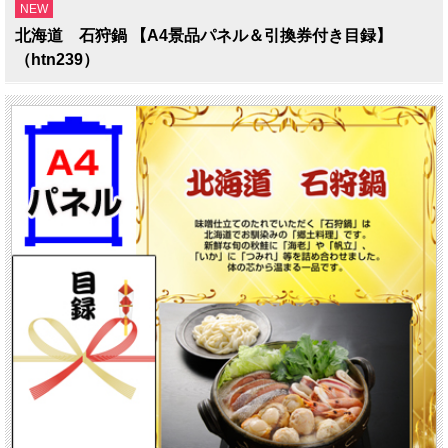
NEW
北海道 石狩鍋 【A4景品パネル＆引換券付き目録】
（htn239）