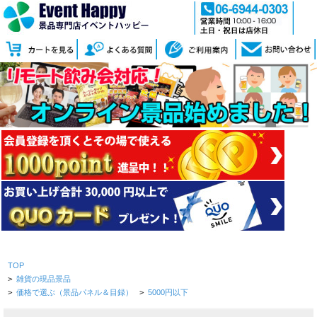
TOP
>
雑貨の現品景品
>
価格で選ぶ（景品パネル＆目録）
>
5000円以下