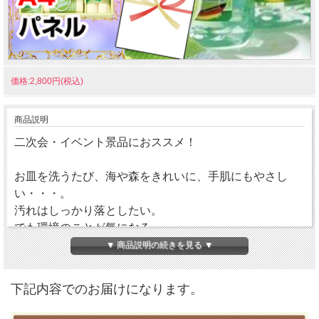
価格:2,800円(税込)
商品説明
二次会・イベント景品におススメ！
お皿を洗うたび、海や森をきれいに、手肌にもやさし
い・・・。
汚れはしっかり落としたい。
でも環境のことが気になる。
手肌には低刺激性のやさしいものを。
▼ 商品説明の続きを見る ▼
「フロッシュ」は、その大切なことのバランスが取れた
キッチン洗剤のスタンダード。
下記内容でのお届けになります。
環境にやさしく作られ、使う人にも気持ちいい、洗剤、
スポンジ、クリオのギフトセットです。