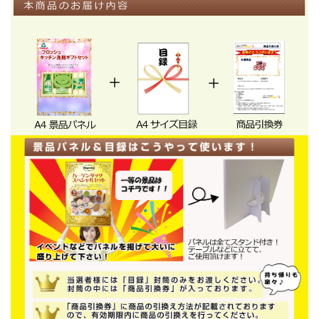
【内容・入数】
フロッシュミニ（アロエヴェラ120ml）×1、
スポンジ×1、
マイクロファイバークロス（ポリエステル80％・ナイロ
ン20％、25×25cm）×3
★★★A4景品パネル&目録でお届けします★★★